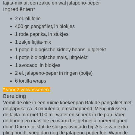
fajita-mix uit een zakje en wat jalapeno-peper.
Ingrediënten*
2 el. olijfolie
400 gr. pangafilet, in blokjes
1 rode paprika, in stukjes
1 zakje fajita-mix
1 potje biologische kidney beans, uitgelekt
1 potje biologische mais, uitgelekt
1 avocado, in blokjes
2 el. jalapeno-peper in ringen (potje)
6 tortilla wraps
* voor 2 volwassenen.
Bereiding
Verhit de olie in een ruime koekenpan Bak de pangafilet met
de paprika ca. 3 minuten al omscheppend. Meng intussen
de fajita-mix met 100 ml. water en schenk in de pan. Voeg
de bonen en mais toe en warm het geheel al roerend goed
door. Doe er tot slot de stukjes avocado bij. Als je van extra
ptiitg houdt, voeg dan nog de jalapeno-peper toe. Warm de