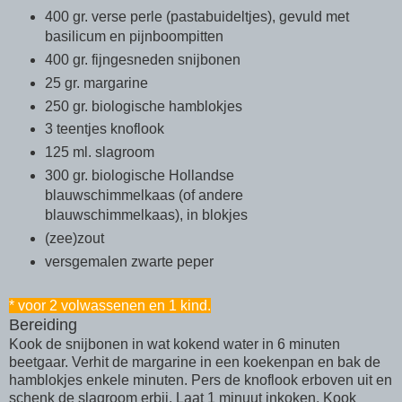
400 gr. verse perle (pastabuideltjes), gevuld met
basilicum en pijnboompitten
400 gr. fijngesneden snijbonen
25 gr. margarine
250 gr. biologische hamblokjes
3 teentjes knoflook
125 ml. slagroom
300 gr. biologische Hollandse
blauwschimmelkaas (of andere
blauwschimmelkaas), in blokjes
(zee)zout
versgemalen zwarte peper
* voor 2 volwassenen en 1 kind.
Bereiding
Kook de snijbonen in wat kokend water in 6 minuten
beetgaar. Verhit de margarine in een koekenpan en bak de
hamblokjes enkele minuten. Pers de knoflook erboven uit en
schenk de slagroom erbij. Laat 1 minuut inkoken. Kook