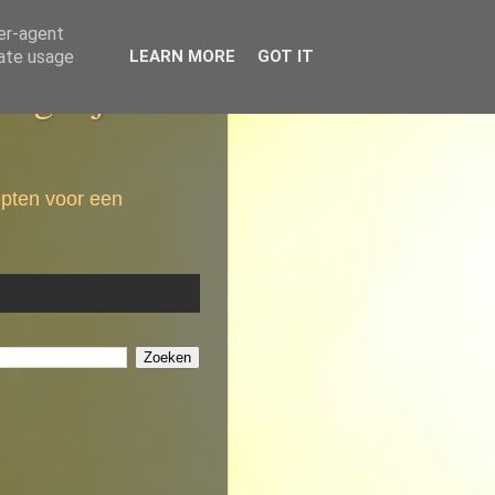
ser-agent
rate usage
LEARN MORE
GOT IT
dagelijkse
epten voor een