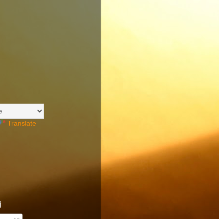
Translate
j