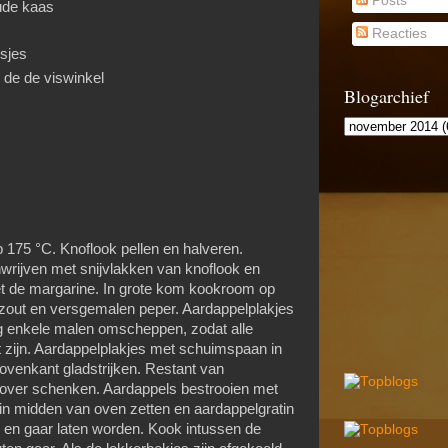
Posts
ude kaas
Reacties
osjes
 de de viswinkel
Blogarchief
75 °C. Knoflook pellen en halveren.
nwrijven met snijvlakken van knoflook en
t de margarine. In grote kom kookroom op
zout en versgemalen peper. Aardappelplakjes
g enkele malen omscheppen, zodat alle
 zijn. Aardappelplakjes met schuimspaan in
venkant gladstrijken. Restant van
over schenken. Aardappels bestrooien met
 in midden van oven zetten en aardappelgratin
n en gaar laten worden. Kook intussen de