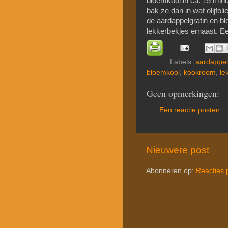
bloemkool in ca. 15 minu
bak ze dan in wat olijfol
de aardappelgratin en b
lekkerbekjes ernaast. Ee
Labels:
aardappel
bloemkool
,
kookroom
,
le
Geen opmerkingen:
Een reactie posten
Nieuwere post
Abonneren op:
Reacties 