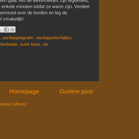
ten gaar. Als de lekkerbekjes zijn afgekoeld,
ie enkele minuten totdat ze warm zijn. Verdeel
loemkool over de borden en leg de
t smakelijk!
,
aardappelgratin
,
aardappelschijfjes
,
kkerbekje
,
oude kaas
,
vis
Homepage
Oudere post
posten (Atom)