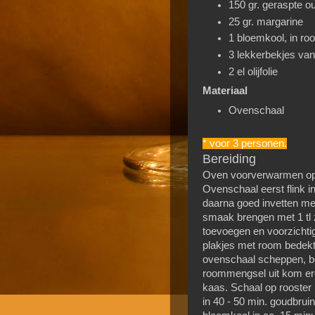
150 gr. geraspte o
25 gr. margarine
1 bloemkool, in ro
3 lekkerbekjes van
2 el olijfolie
Materiaal
Ovenschaal
* voor 3 personen.
Bereiding
Oven voorverwarmen op 1
Ovenschaal eerst flink i
daarna goed invetten me
smaak brengen met 1 tl 
toevoegen en voorzichti
plakjes met room bedekt
ovenschaal scheppen, bo
roommengsel uit kom er
kaas. Schaal op rooster
in 40 - 50 min. goudbrui