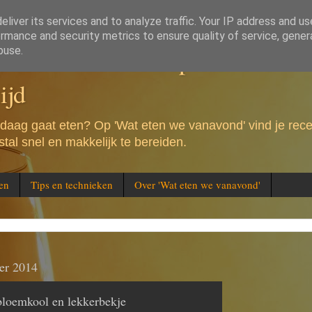
liver its services and to analyze traffic. Your IP address and u
rmance and security metrics to ensure quality of service, gene
e vanavond - Recepten voor de 
buse.
ijd
andaag gaat eten? Op 'Wat eten we vanavond' vind je rec
tal snel en makkelijk te bereiden.
en
Tips en technieken
Over 'Wat eten we vanavond'
er 2014
bloemkool en lekkerbekje