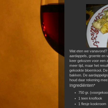
Wat eten we vanavond? 
aardappels, groente en 
keer gekozen voor een a
meer tijd, maar het resul
gekookte bloemkool. De l
bakken. De aardappelgrat
houd daar rekening mee
Ingrediënten*
750 gr. (voorgekoo
1 teen knoflook
1 flesje kookroom