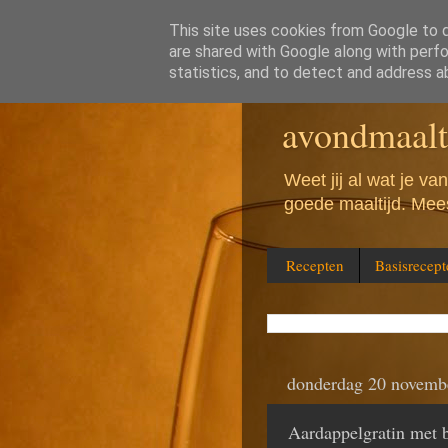
This site uses cookies from Google to de
are shared with Google along with perfo
Wat eten w
statistics, and to detect and address a
avondmaalt
Weet jij al wat je v
goede maaltijd. Mees
Recepten
Basisrecept
donderdag 20 novemb
Aardappelgratin met 