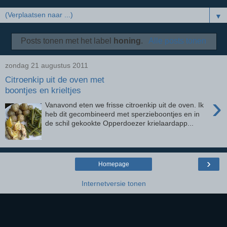
▼
Posts tonen met het label
honing
.
Alle posts tonen
zondag 21 augustus 2011
Citroenkip uit de oven met
boontjes en krieltjes
›
Vanavond eten we frisse citroenkip uit de oven. Ik
heb dit gecombineerd met sperzieboontjes en in
de schil gekookte Opperdoezer krielaardapp...
›
Homepage
Internetversie tonen