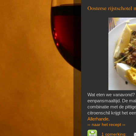
Oos­ter­se rijst­scho­tel
Wat eten we vanavond? V
eenpansmaaltijd. De ma
combinatie met de pittig
citroenschil krijgt het ee
Allerhande
.
›› naar het recept ››
1 opmerking: