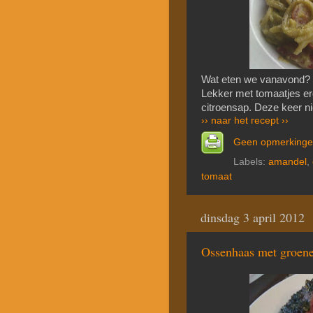
Wat eten we vanavond? 
Lekker met tomaatjes er
citroensap. Deze keer ni
›› naar het recept ››
Geen opmerking
Labels:
amandel
,
tomaat
dinsdag 3 april 2012
Ossenhaas met groene