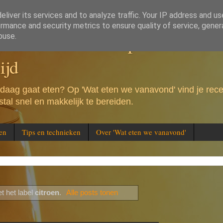
liver its services and to analyze traffic. Your IP address and u
rmance and security metrics to ensure quality of service, gene
e vanavond - Recepten voor de 
buse.
ijd
andaag gaat eten? Op 'Wat eten we vanavond' vind je rec
tal snel en makkelijk te bereiden.
en
Tips en technieken
Over 'Wat eten we vanavond'
t het label
citroen
.
Alle posts tonen