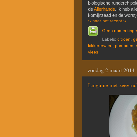
biologische runderchipol
de
Allerhande
. Ik heb al
komijnzaad en de worst
›› naar het recept ››
Geen opmerking
Labels:
citroen
,
ge
kikkererwten
,
pompoen
,
vlees
zondag 2 maart 2014
Lin­gui­ne met zee­vruc