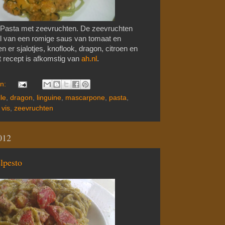
Pasta met zeevruchten. De zeevruchten
eel van een romige saus van tomaat en
 er sjalotjes, knoflook, dragon, citroen en
t recept is afkomstig van
ah.nl
.
en:
lle
,
dragon
,
linguine
,
mascarpone
,
pasta
,
,
vis
,
zeevruchten
012
lpesto