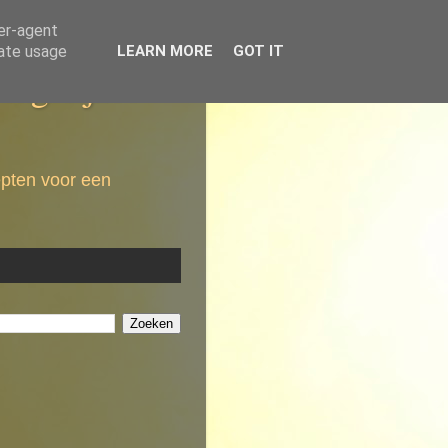
ser-agent
rate usage
LEARN MORE
GOT IT
dagelijkse
epten voor een