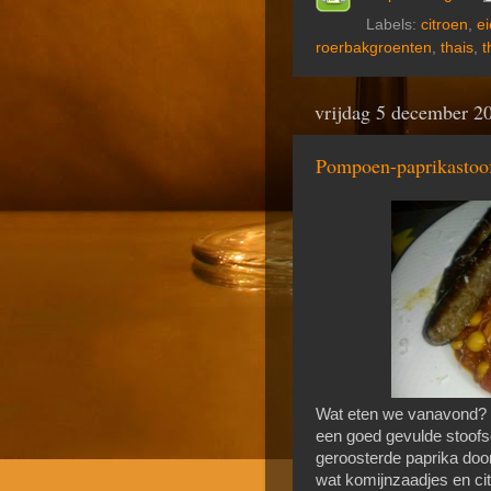
Labels:
citroen
,
ei
roerbakgroenten
,
thais
,
t
vrijdag 5 december 2
Pompoen-paprikastoof
Wat eten we vanavond? H
een goed gevulde stoofs
geroosterde paprika doo
wat komijnzaadjes en citr