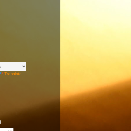
Translate
j