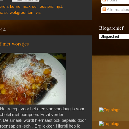
Posts
eren
,
kerrie
,
makreel
,
oosters
,
rijst
,
Alle reacties
haise wokgroenten
,
vis
Blogarchief
014
 met worstjes
et recept voor het eten van vandaag is voor
chotel met pompoen. Er zit verder
r. De smaak wordt hiernaast ook bepaald door
oensap en -schil. Erg lekker. Hierbij heb ik