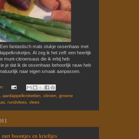
Een fantastisch mals stukje ossenhaas met
pelkroketjes. Al zeg ik het zelf: een heerlijk
 munt-citroensaus die ik erbij heb
ie je dat ik de ossenhaas behoorlijk rauw heb
 natuurlijk naar eigen smaak aanpassen.
en:
,
aardappelkroketten
,
citroen
,
groene
aas
,
rundvlees
,
vlees
011
 met boontjes en krieltjes