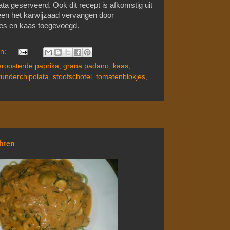
ata geserveerd. Ook dit recept is afkomstig uit
leen het karwijzaad vervangen door
jes en kaas toegevoegd.
en:
roosterde paprika
,
grana padano
,
kaas
,
runderchipolata
,
stoofschotel
,
tomatenblokjes
,
h­ten