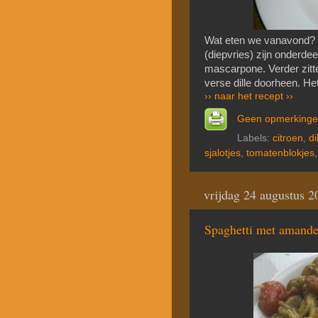
Wat eten we vanavond? 
(diepvries) zijn onderd
mascarpone. Verder zitten
verse dille doorheen. He
›› naar het recept ››
Geen opmerking
Labels:
citroen
,
di
sjalotjes
,
tomatenblokjes
vrijdag 24 augustus 2
Spaghetti met amande