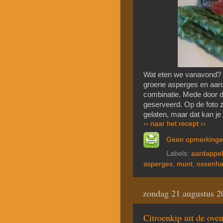
Wat eten we vanavond? 
groene asperges en aardap
combinatie. Mede door de
geserveerd. Op de foto z
gelaten, maar dat kan je
›› naar het recept ››
Geen opmerking
Labels:
aardappel
asperges
,
munt
,
ossenh
zondag 21 augustus 2
Citroenkip uit de oven