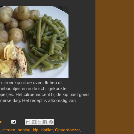
itroenkip uit de oven. Ik heb dit
eboontjes en in de schil gekookte
eltjes. Het citroenaccent bij de kip past goed
merse dag. Het recept is afkomstig van
en:
,
citroen
,
honing
,
kip
,
kipfilet
,
Opperdoezer
,