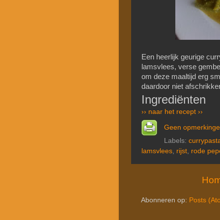
Een heerlijk geurige curry
lamsvlees, verse gember
om deze maaltijd erg smak
daardoor niet afschrikke
Ingrediënten
›› naar het recept ››
Geen opmerking
Labels:
currypast
lamsvlees
,
rijst
,
rode pep
Hom
Abonneren op:
Posts (At