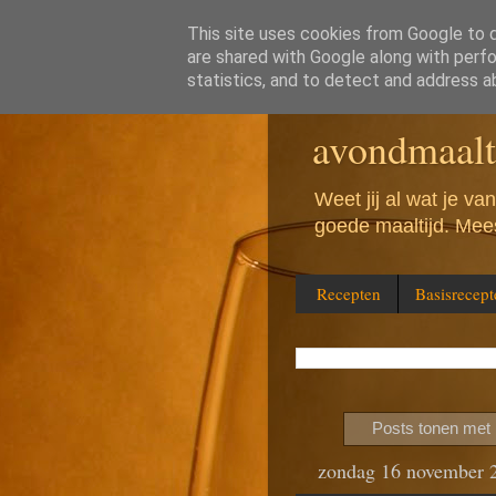
This site uses cookies from Google to de
are shared with Google along with perfo
Wat eten w
statistics, and to detect and address a
avondmaalt
Weet jij al wat je v
goede maaltijd. Mees
Recepten
Basisrecept
Posts tonen met 
zondag 16 november 