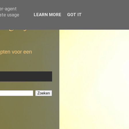
ser-agent
rate usage
LEARN MORE
GOT IT
dagelijkse
epten voor een