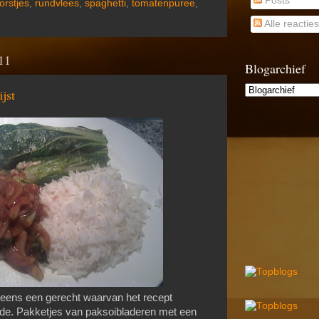
Posts
orstjes
,
rundvlees
,
spaghetti
,
tomatenpuree
,
Alle reacties
011
Blogarchief
jst
eens een gerecht waarvan het recept
ande. Pakketjes van paksoibladeren met een