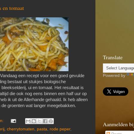
s en tomaat
Translate
Powered by
Vandaag een recept voor een goed gevulde
ling bestaat uit stukjes biologische
bleekselderij, ui en tomaat. Het resultaat is
tijd die ook nog eens binnen een half uur op
 heb ik uit de Allerhande gehaald. Ik heb alleen
n de groenten wat langer meegebakken.
en:
Aanmelden bi
rij
,
cherrytomaten
,
pasta
,
rode peper
,