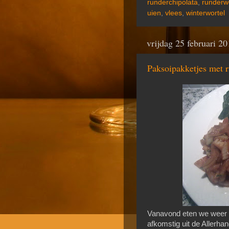
runderchipolata
,
runderw
uien
,
vlees
,
winterwortel
vrijdag 25 februari 2
Paksoipakketjes met ri
Vanavond eten we weer 
afkomstig uit de Allerh