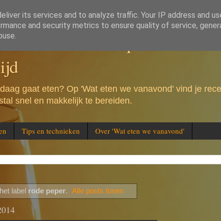
liver its services and to analyze traffic. Your IP address and u
rmance and security metrics to ensure quality of service, gene
e vanavond - Recepten voor de 
buse.
ijd
andaag gaat eten? Op 'Wat eten we vanavond' vind je rec
tal snel en makkelijk te bereiden.
en
Tips en technieken
Over 'Wat eten we vanavond'
het label
rode peper
.
Alle posts tonen
2014