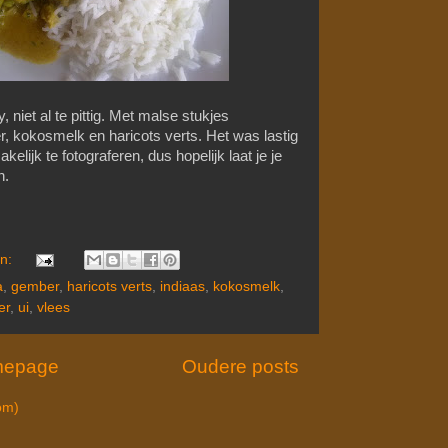
, niet al te pittig. Met malse stukjes
, kokosmelk en haricots verts. Het was lastig
elijk te fotograferen, dus hopelijk laat je je
n.
en:
a
,
gember
,
haricots verts
,
indiaas
,
kokosmelk
,
er
,
ui
,
vlees
epage
Oudere posts
om)