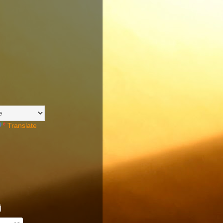
Translate
j