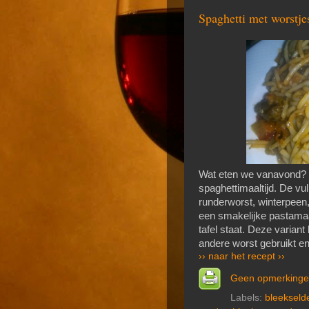
Spaghetti met worstje
Wat eten we vanavond? 
spaghettimaaltijd. De vul
runderworst, winterpeen, 
een smakelijke pastamaal
tafel staat. Deze variant
andere worst gebruikt e
›› naar het recept ››
Geen opmerking
Labels:
bleekselde