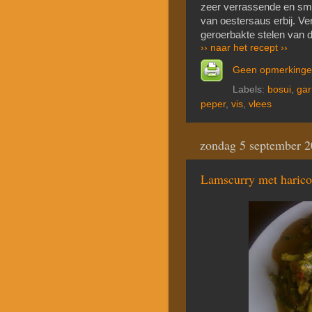
zeer verrassende en sma
van oestersaus erbij. Ve
geroerbakte stelen van d
›› naar het recept ››
Geen opmerking
Labels:
bosui
,
gar
peper
,
vis
,
vlees
zondag 5 september 
Lamscurry met haricot