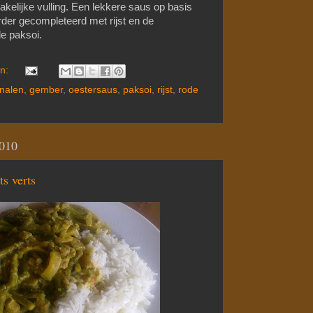
kelijke vulling. Een lekkere saus op basis
rder gecompleteerd met rijst en de
e paksoi.
en:
nalen
,
gember
,
oestersaus
,
paksoi
,
rijst
,
rode
2010
s verts