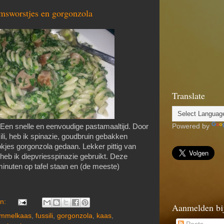
amsworstjes en gorgonzola
Translate
Powered by
en snelle en eenvoudige pastamaaltijd. Door
ili, heb ik spinazie, goudbruin gebakken
kjes gorgonzola gedaan. Lekker pittig van
eb ik diepvriesspinazie gebruikt. Deze
 minuten op tafel staan en (de meeste)
en:
Aanmelden bi
immelkaas
,
fussili
,
gorgonzola
,
kaas
,