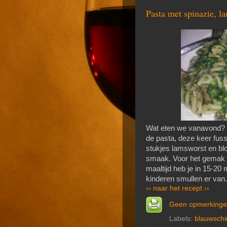
Pasta met spinazie, l
Wat eten we vanavond? E
de pasta, deze keer fuss
stukjes lamsworst en blo
smaak. Voor het gemak h
maaltijd heb je in 15-20
kinderen smullen er van.
›› naar het recept ››
Geen opmerking
Labels:
blauwsch