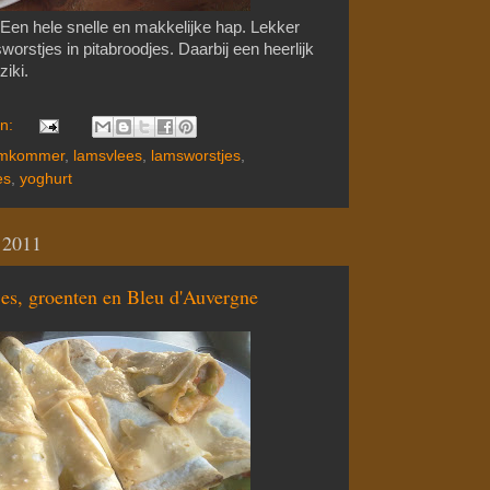
en hele snelle en makkelijke hap. Lekker
rstjes in pitabroodjes. Daarbij een heerlijk
ziki.
en:
mkommer
,
lamsvlees
,
lamsworstjes
,
es
,
yoghurt
 2011
es, groenten en Bleu d'Auvergne