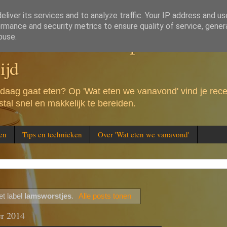
liver its services and to analyze traffic. Your IP address and u
rmance and security metrics to ensure quality of service, gene
e vanavond - Recepten voor de 
buse.
ijd
andaag gaat eten? Op 'Wat eten we vanavond' vind je rec
tal snel en makkelijk te bereiden.
en
Tips en technieken
Over 'Wat eten we vanavond'
et label
lamsworstjes
.
Alle posts tonen
er 2014