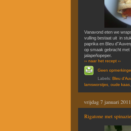
Vanavond eten we wraps 
vulling bestaat uit in s
paprika en Bleu d"Auver
op smaak gebracht met k
jalapeñopeper.
›› naar het recept ››
Geen opmerking
Labels:
Bleu d'Au
lamsworstjes
,
oude kaas
vrijdag 7 januari 2011
Rigatone met spinazie