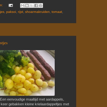
en:
jes
,
paksoi
,
rijst
,
shoarmakruiden
,
tomaat
,
stjes
Een eenvoudige maaltijd met aardappels,
 keer gebakken kleine krielaardappeltjes met