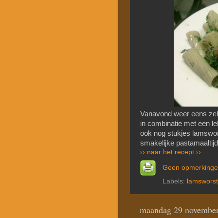
Vanavond weer eens zelf 
in combinatie met een le
ook nog stukjes lamswo
smakelijke pastamaaltijd
›› naar het recept ››
Geen opmerking
Labels:
lamsworst
maandag 29 novembe