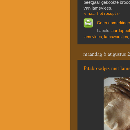
beetgaar gekookte brocc
van lamsvlees.
›› naar het recept ››
Geen opmerking
Labels:
aardappel
lamsvlees
,
lamsworstjes
maandag 6 augustus 
Pitabroodjes met lams