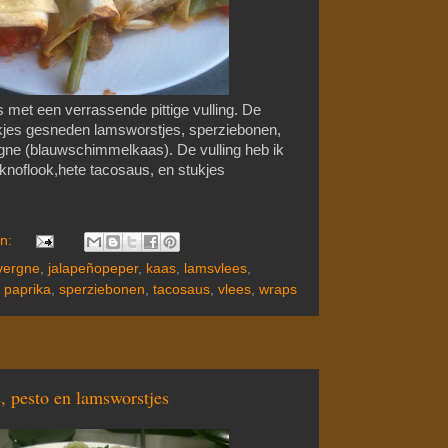
met een verrassende pittige vulling. De
tukjes gesneden lamsworstjes, sperziebonen,
gne (blauwschimmelkaas). De vulling heb ik
noflook,hete tacosaus, en stukjes
en:
vergne
,
jalapeñopeper
,
kaas
,
lamsvlees
,
,
paprika
,
sperziebonen
,
tacosaus
,
vlees
,
wraps
, pesto en lamsworstjes