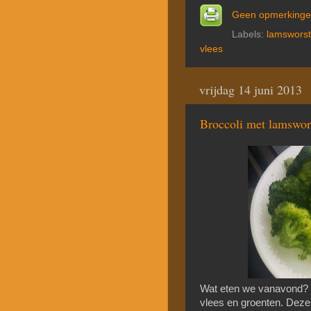
Geen opmerking
Labels:
lamsworst
vlees
vrijdag 14 juni 2013
Broccoli met lamswor
Wat eten we vanavond? 
vlees en groenten. Deze