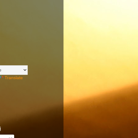
Translate
j