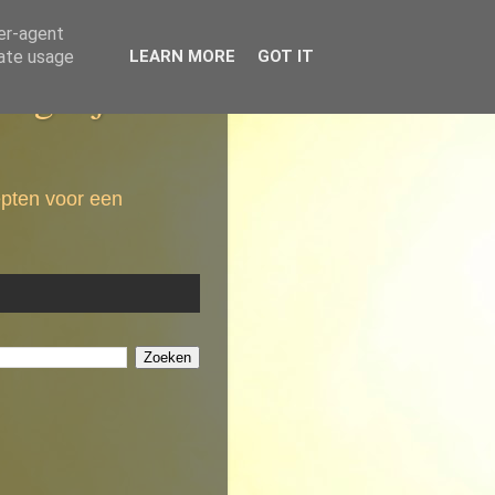
ser-agent
rate usage
LEARN MORE
GOT IT
dagelijkse
epten voor een