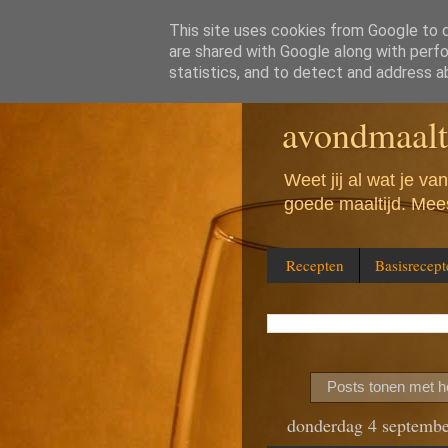
This site uses cookies from Google to de
are shared with Google along with perfo
Wat eten w
statistics, and to detect and address a
avondmaalt
Weet jij al wat je v
goede maaltijd. Mees
Recepten
Basisrecept
Posts tonen met h
donderdag 4 septemb