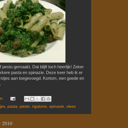
pesto gemaakt. Dat blijft toch heerlijk! Zeker
kkere pasta en spinazie. Deze keer heb ik er
rstjes aan toegevoegd. Kortom, een goede en
.
en:
jes
,
pasta
,
pesto
,
rigatone
,
spinazie
,
vlees
r 2010