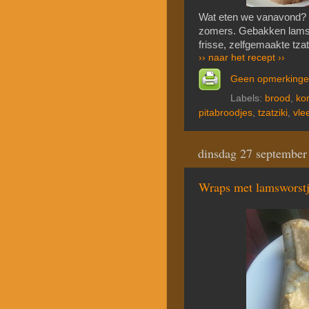
Wat eten we vanavond? E
zomers. Gebakken lamswo
frisse, zelfgemaakte tzat
›› naar het recept ››
Geen opmerking
Labels:
brood
,
ko
pitabroodjes
,
tzatziki
,
vle
dinsdag 27 september
Wraps met lamsworstj