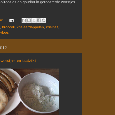
oliroosjes en goudbruin geroosterde worstjes
en:
,
broccoli
,
krielaardappelen
,
krieltjes
,
,
vlees
2012
worstjes en tzatziki