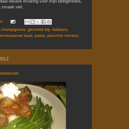
taal nieuwe ervaring voor mijn tafelgenotes,
e smaak viel.
en:
,
champignons
,
gerookte kip
,
italiaans
,
armezaanse kaas
,
pasta
,
pecorino romano
,
2012
matensaus