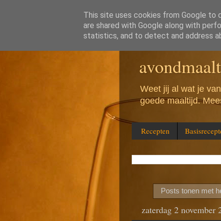
This site uses cookies from Google to de
are shared with Google along with perfo
Wat eten w
statistics, and to detect and address a
avondmaalt
Weet jij al wat je v
goede maaltijd. Mees
Recepten
Basisrecept
Posts tonen met he
zaterdag 2 november 