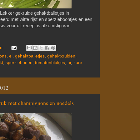
ekker gekruide gehaktballetjes in
rd met witte rijst en sperzieboontjes en een
s voor dit recept is afkomstig van
en:
ons
,
ei
,
gehaktballetjes
,
gehaktkruiden
,
kt
,
sperziebonen
,
tomatenblokjes
,
ui
,
zure
2012
stuk met champignons en noedels