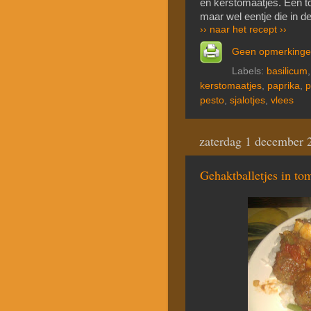
en kerstomaatjes. Een to
maar wel eentje die in d
›› naar het recept ››
Geen opmerking
Labels:
basilicum
kerstomaatjes
,
paprika
,
p
pesto
,
sjalotjes
,
vlees
zaterdag 1 december 
Gehaktballetjes in to