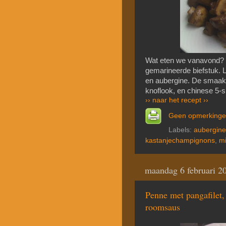
Wat eten we vanavond? 
gemarineerde biefstuk. 
en aubergine. De smaak i
knoflook, en chinese 5-s
›› naar het recept ››
Geen opmerking
Labels:
aubergine
kastanjechampignons
,
m
maandag 6 februari 2
Penne met pangafilet,
roomsaus