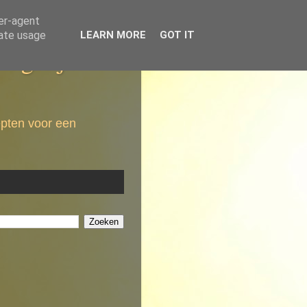
ser-agent
rate usage
LEARN MORE
GOT IT
dagelijkse
epten voor een