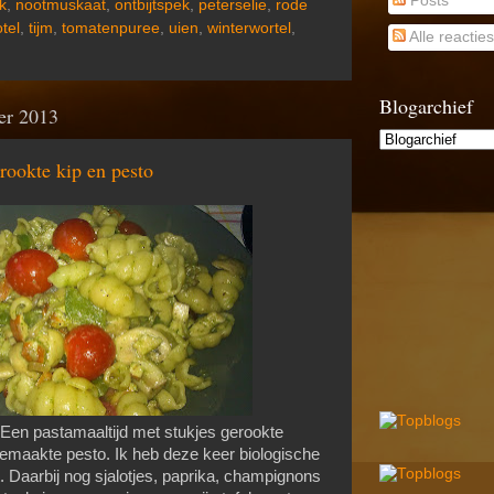
Posts
k
,
nootmuskaat
,
ontbijtspek
,
peterselie
,
rode
tel
,
tijm
,
tomatenpuree
,
uien
,
winterwortel
,
Alle reacties
Blogarchief
er 2013
rookte kip en pesto
en pastamaaltijd met stukjes gerookte
lfgemaakte pesto. Ik heb deze keer biologische
 Daarbij nog sjalotjes, paprika, champignons