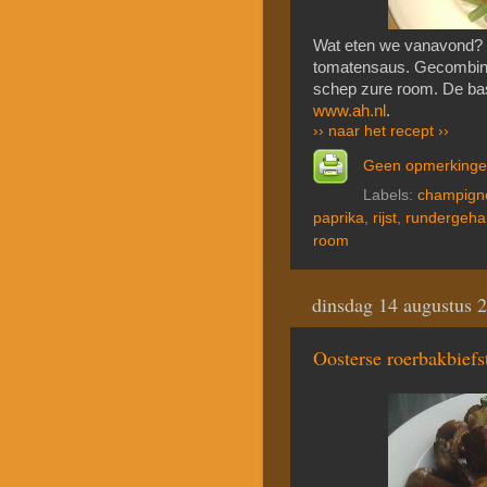
Wat eten we vanavond? L
tomatensaus. Gecombinee
schep zure room. De basi
www.ah.nl
.
›› naar het recept ››
Geen opmerking
Labels:
champign
paprika
,
rijst
,
rundergeha
room
dinsdag 14 augustus 
Oosterse roerbakbief