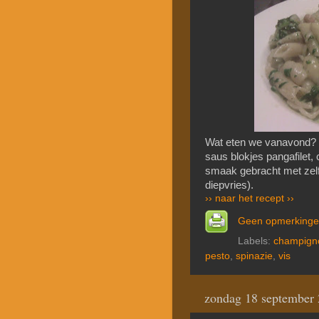
Wat eten we vanavond? 
saus blokjes pangafilet,
smaak gebracht met zelf
diepvries).
›› naar het recept ››
Geen opmerking
Labels:
champign
pesto
,
spinazie
,
vis
zondag 18 september