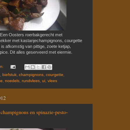
Een Oosters roerbakgerecht met
Lekker met kastanjechampignons, courgette
s afkomstig van pittige, zoete ketjap,
pice. Dit alles geserveerd met eiermie.
en:
,
biefstuk
,
champignons
,
courgette
,
ie
,
noedels
,
rundvlees
,
ui
,
vlees
012
 champignons en spinazie-pesto-