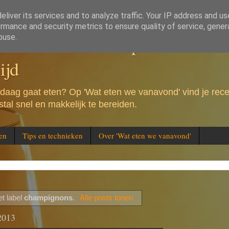
liver its services and to analyze traffic. Your IP address and u
rmance and security metrics to ensure quality of service, gene
e vanavond - Recepten voor de 
buse.
ijd
andaag gaat eten? Op 'Wat eten we vanavond' vind je rec
tal snel en makkelijk te bereiden.
en
Tips en technieken
Over 'Wat eten we vanavond'
t label
champignons
.
Alle posts tonen
2013