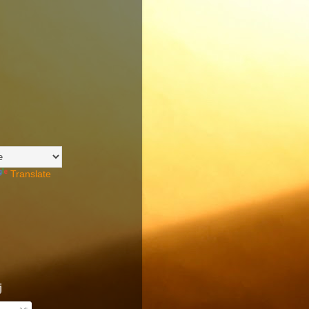
Translate
j