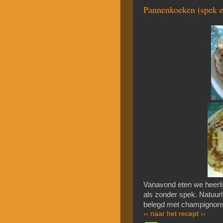
Pannenkoeken (spek e
Vanavond eten we heerl
als zonder spek. Natuurl
belegd met champignons 
›› naar het recept ››