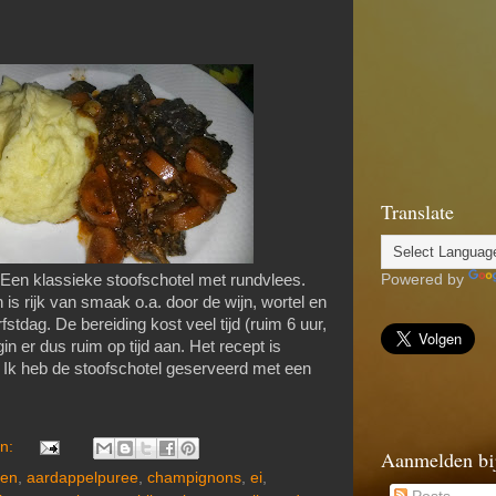
Translate
Powered by
en klassieke stoofschotel met rundvlees.
s rijk van smaak o.a. door de wijn, wortel en
fstdag. De bereiding kost veel tijd (ruim 6 uur,
n er dus ruim op tijd aan. Het recept is
. Ik heb de stoofschotel geserveerd met een
en:
Aanmelden bi
len
,
aardappelpuree
,
champignons
,
ei
,