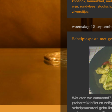
knoflook
,
laurierblad
,
mel
wijn
,
rundvlees
,
stoofscho
zilveruitjes
woensdag 18 septemb
Schelpjespasta met ge
Wat eten we vanavond? E
(scharrel)kipfilet en ze
schelpmacaroni gebruikt.