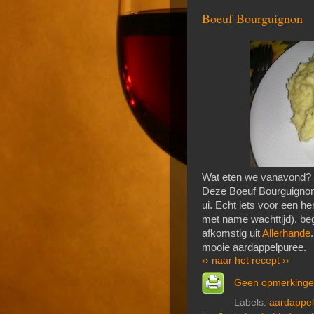
Boeuf Bourguignon
Wat eten we vanavond? E
Deze Boeuf Bourguignon i
ui. Echt iets voor een her
met name wachttijd), begi
afkomstig uit
Allerhande
mooie aardappelpuree.
›› naar het recept ››
Geen opmerking
Labels:
aardappe